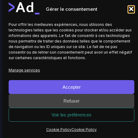
Clermont-Ferrand, France
Gérer le consentement
Website:
o2switch.fr
Phone: 04 44 44 60 40
Pour offrir les meilleures expériences, nous utilisons des
technologies telles que les cookies pour stocker et/ou accéder aux
informations des appareils. Le fait de consentir à ces technologies
nous permettra de traiter des données telles que le comportement
de navigation ou les ID uniques sur ce site. Le fait de ne pas
consentir ou de retirer son consentement peut avoir un effet négatif
sur certaines caractéristiques et fonctions.
copyright
2026 Domergue Aymerick
Manage services
Home
Portfolio
References
Contact
Cookie Policy (EU)
Privacy Policy
Legal Notice
Accepter
Refuser
Voir les préférences
Cookie Policy
Cookie Policy